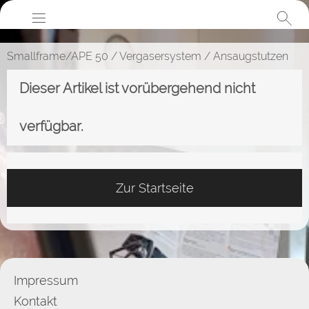
Smallframe/APE 50
/
Vergasersystem
/
Ansaugstutzen
Dieser Artikel ist vorübergehend nicht
verfügbar.
Zur Startseite
Impressum
Kontakt