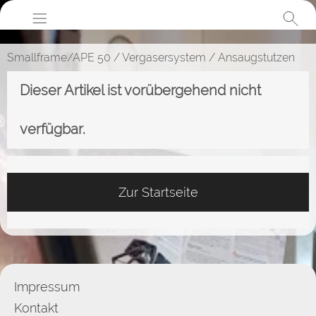
Smallframe/APE 50
/
Vergasersystem
/
Ansaugstutzen
Dieser Artikel ist vorübergehend nicht
verfügbar.
Zur Startseite
Impressum
Kontakt